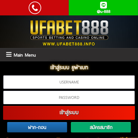
@u-888
Main Menu
เข้าสู่ระบบ ยูฟ่าเบท
เข้าสู่ระบบ
ฝาก-ถอน
สมัครสมาชิก