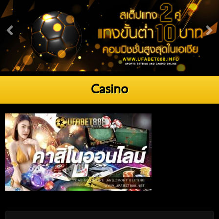
Casino