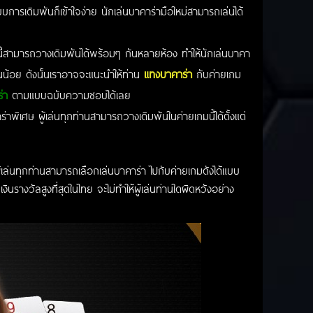
แบบการเดิมพันก็เข้าใจง่าย นักเล่นบาคาร่ามือใหม่สามารถเล่นได้
เกมนี้สามารถวางเดิมพันได้พร้อมๆ กันหลายห้อง ทำให้นักเล่นบาคา
ินทุนน้อย ดังนั้นเราอาจจะแนะนำให้ท่าน
แทงบาคาร่า
กับค่ายเกม
่า
ตามแบบฉบับความชอบได้เลย
พิเศษ ผู้เล่นทุกท่านสามารถวางเดิมพันในค่ายเกมนี้ได้ตั้งแต่
ู้เล่นทุกท่านสามารถเลือกเล่นบาคาร่า ไปกับค่ายเกมดังได้แบบ
รางวัลสูงที่สุดในไทย จะไม่ทำให้ผู้เล่นท่านใดผิดหวังอย่าง