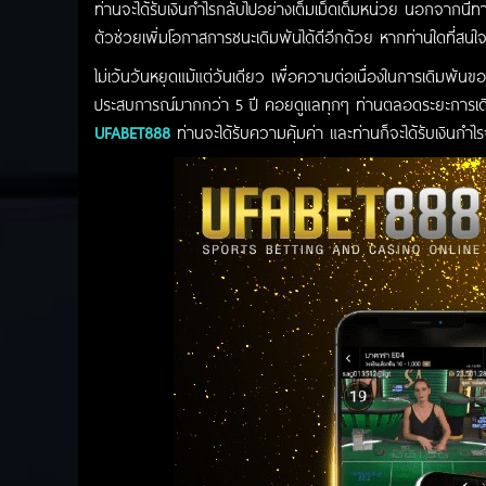
ท่านจะได้รับเงินกำไรกลับไปอย่างเต็มเม็ดเต็มหน่วย นอกจากนี้
ตัวช่วยเพิ่มโอกาสการชนะเดิมพันได้ดีอีกด้วย หากท่านใดที่สน
ไม่เว้นวันหยุดแม้แต่วันเดียว เพื่อความต่อเนื่องในการเดิมพันขอ
ประสบการณ์มากกว่า 5 ปี คอยดูแลทุกๆ ท่านตลอดระยะการเดิม
UFABET888
ท่านจะได้รับความคุ้มค่า และท่านก็จะได้รับเงินก