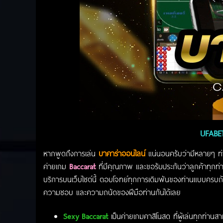
UFABET
หากพูดถึงการเล่น
บาคาร่าออนไลน์
แน่นอนครับว่ามีหลายๆ ท่าน
ค่ายเกม
Baccarat
ที่มีคุณภาพ และขอรับประกันว่าลูกค้าทุกท่านท
บริการบนเว็บไซต์นี้ ตอบโจทย์ทุกการเดิมพันของท่านแบบครบถ้ว
ความชอบ และความถนัดของฝีมือท่านกันได้เลย
Sexy Baccarat
เป็นค่ายเกมคาสิโนสด ที่ผู้เล่นทุกท่านส