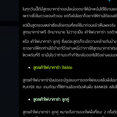
ในทุกวันนี้ได้มีสูตรบาคาร่าออนไลน์ออกมาให้นักพนันได้ใช้งานเย
เพราะเชื่อในดวงของตัวเอง แต่ถึงยังไงเราก็อยากให้ท่านได้ลองเ
แต่เป็นสูตรของเหล่าเซียนโดยตรงที่เคยใช้มาก่อนแล้วเห็นผลจร
สูตรบาคาร่าฟรี อีกมากมาย ไม่ว่าจะเป็น เค้าไพ่บาคาร่า รอตัวหล
หรือ เค้าไพ่บาคาร่า ลูกคู่ ซึ่งแต่ละสูตรก็จะมีความคล้ายกันบ้าง 
เราอยากให้ทุกท่านได้จำเอาไว้อย่างหนึ่งว่าการใช้สูตรบาคาร่าเดิ
ไหวพริบที่ดี เรามั่นใจว่าท่านจะทำกำไรกลับออกไปได้อย่างแน่น
สูตรเค้าไพ่บาคาร่า ปิงปอง
สูตรเค้าไพ่บาคาร่าปิงปองจะมีรูปแบบการออกไพ่แบบสลับฝั่งไป
PLAYER ชนะ เกมถัดมาก็ให้ท่านเลือกเดิมพันฝั่ง BANKER สลับไ
สูตรเค้าไพ่บาคาร่า ลูกคู่
สูตรเค้าไพ่บาคาร่า ลูกคู่ หมายถึงการออกไพ่ฝั่งที่ชนะ 2 ครั้งติ