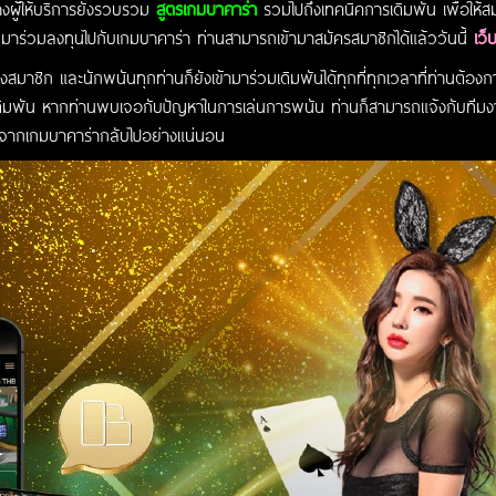
ทางผู้ให้บริการยังรวบรวม
สูตรเกมบาคาร่า
รวมไปถึงเทคนิคการเดิมพัน เพื่อให้สมา
ใจมาร่วมลงทุนไปกับเกมบาคาร่า ท่านสามารถเข้ามาสมัครสมาชิกได้แล้ววันนี้
เว็
งสมาชิก และนักพนันทุกท่านก็ยังเข้ามาร่วมเดิมพันได้ทุกที่ทุกเวลาที่ท่านต้องกา
พัน หากท่านพบเจอกับปัญหาในการเล่นการพนัน ท่านก็สามารถแจ้งกับทีมงานได
ำไรจากเกมบาคาร่ากลับไปอย่างแน่นอน