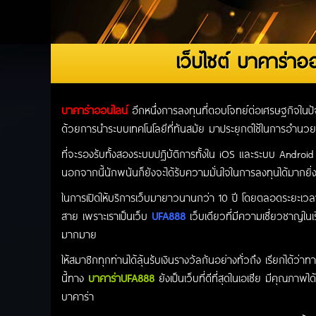
เว็บไซต์ บาคาร่าออ
บาคาร่าออนไลน์
อีกหนึ่งการลงทุนที่ตอบโจทย์ต่อเศรษฐกิจในปัจจุบ
ด้วยการนำระบบเทคโนโลยีที่ทันสมัย มาประยุกต์ใช้ในการอำนว
ที่จะรองรับทั้งสองระบบปฏิบัติการทั้งใน iOS และระบบ Android ท
นอกจากนี้นักพนันก็ยังจะได้รับความมั่นใจในการลงทุนได้มากยิ่
ในการเปิดให้บริการเว็บมายาวนานกว่า 10 ปี โดยตลอดระยะเวลาที
สาย เพราะเราเป็นเว็บ
UFA888
เว็บเดียวที่มีความเชี่ยวชาญในเ
มากมาย
ให้สมาชิกทุกท่านได้ลุ้นรับเงินรางวัลกันอย่างทั่วถึง เรียกได้
นี้ทาง
บาคาร่าUFA888
ยังเป็นเว็บที่ดีที่สุดในเอเชีย มีคุณภา
บาคาร่า