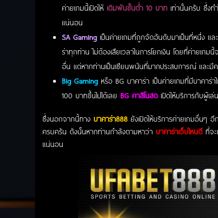
ค่ายเกมนี้เปิดให้
เดิมพันขั้นต่ำ 10 บาท
เท่านั้นครับ ซึ่ง
แน่นอน
SA Gaming
เป็นค่ายเกมที่ถูกจัดอันดับมาเป็นที่หนึ่ง 
ร่าทุกท่าน ไม่ต้องเสียเวลาในการโยกเงิน โดยที่ค่ายเกมนี้จะ
อื่น แต่หากท่านเป็นเซียนพนันที่มากประสบการณ์ และมีค
Big Gaming
หรือ BG บาคาร่า เป็นค่ายเกมที่มีบาคาร่าใ
100 บาทขึ้นไปได้เลย
BG คาสิโนสด
เปิดให้บริการกับผู้เ
ซึ่งนอกจากนี้ทาง
บาคาร่า888
ยังเปิดให้บริการค่ายเกมอื่นๆ อ
ครบครัน ดังนั้นหากท่านกำลังตามหาว่า
บาคาร่าเว็บไหนดี
ที่จะ
แน่นอน