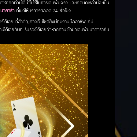
ชิกทุกท่านได้นำไปใช้ในการเดิมพันจริง และเทคนิคเหล่านี้จะเป็น
บบาคาร่า
ที่เปิดให้บริการตลอด 24 ชั่วโมง
รได้เลย ที่สำคัญทางเว็บไซต์ยังมีทีมงานมืออาชีพ ที่มี
้เลยทันที รับรองได้เลยว่าหากท่านเข้ามาเดิมพันบาคาร่ากับ