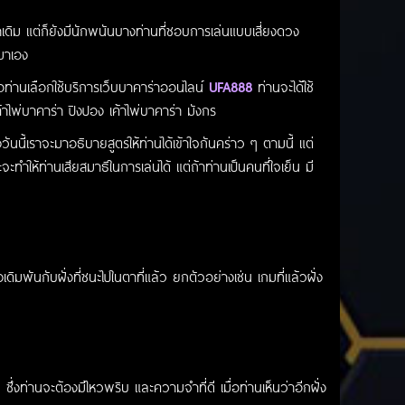
่าเดิม แต่ก็ยังมีนักพนันบางท่านที่ชอบการเล่นแบบเสี่ยงดวง
นมาเอง
อท่านเลือกใช้บริการเว็บบาคาร่าออนไลน์
UFA888
ท่านจะได้ใช้
้าไพ่บาคาร่า ปิงปอง เค้าไพ่บาคาร่า มังกร
งวันนี้เราจะมาอธิบายสูตรให้ท่านได้เข้าใจกันคร่าว ๆ ตามนี้ แต่
ทำให้ท่านเสียสมาธิในการเล่นได้ แต่ถ้าท่านเป็นคนที่ใจเย็น มี
ดิมพันกับฝั่งที่ชนะไปในตาที่แล้ว ยกตัวอย่างเช่น เกมที่แล้วฝั่ง
 ซึ่งท่านจะต้องมีไหวพริบ และความจำที่ดี เมื่อท่านเห็นว่าอีกฝั่ง