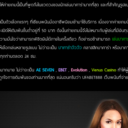
ทำให้ค่ายเกมนี้เป็นที่พูดถึงในแวดวงของนักเล่นบาคาร่ามากที่สุด และที่สำคัญรูป
และเป็นตัวเลือกแรกๆ ที่เซียนพนันมืออาชีพนิยมเข้ามาใช้บริการ เนื่องจากค่าย
เปิดให้เดิมพันขั้นต่ำอยู่ที่ 50 บาท ดังนั้นค่ายเกมนี้จึงไม่เหมาะกับผู้เล่นที่มีเง
วามมั่นใจว่าสามารถพิชิตเงินได้ภายในครั้งเดียว ก็อย่ารอช้าสามารถ
เล่นบาคาร
ห้เลือกเล่นหลายรูปแบบ ไม่ว่าจะเป็น
บาคาร่าวัววัว
คลาสสิคบาคาร่า หรือบาคาร่า
ล่นทุกท่านตลอด 24 ชม.
ีกมากมาย ไม่ว่าจะเป็น
AE SEVEN
,
EBET
,
Evolution
,
Venus Casino
ทำให้ผ
ถูกใจการเดิมพันของท่านมากที่สุด แน่นอนครับว่า UFABET888 เว็บพนันที่จ่ายเงิน