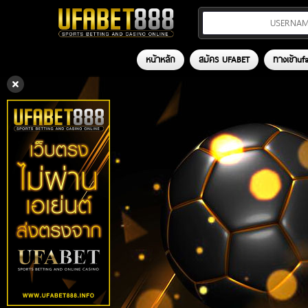
หน้าหลัก
สมัคร UFABET
ทางเข้าuf