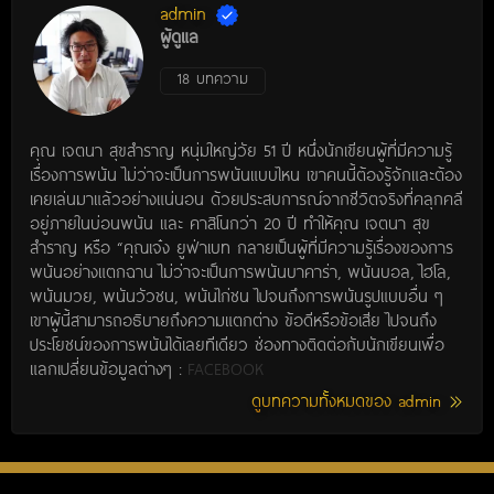
admin
ผู้ดูแล
18 บทความ
คุณ เจตนา สุขสำราญ หนุ่มใหญ่วัย 51 ปี หนึ่งนักเขียนผู้ที่มีความรู้
เรื่องการพนัน ไม่ว่าจะเป็นการพนันแบบไหน เขาคนนี้ต้องรู้จักและต้อง
เคยเล่นมาแล้วอย่างแน่นอน ด้วยประสบการณ์จากชีวิตจริงที่คลุกคลี
อยู่ภายในบ่อนพนัน และ คาสิโนกว่า 20 ปี ทำให้คุณ เจตนา สุข
สำราญ หรือ
“คุณเจ๋ง ยูฟ่าเบท
กลายเป็นผู้ที่มีความรู้เรื่องของการ
พนันอย่างแตกฉาน ไม่ว่าจะเป็นการพนันบาคาร่า, พนันบอล, ไฮโล,
พนันมวย, พนันวัวชน, พนันไก่ชน ไปจนถึงการพนันรูปแบบอื่น ๆ
เขาผู้นี้สามารถอธิบายถึงความแตกต่าง ข้อดีหรือข้อเสีย ไปจนถึง
ประโยชน์ของการพนันได้เลยทีเดียว ช่องทางติดต่อกับนักเขียนเพื่อ
แลกเปลี่ยนข้อมูลต่างๆ :
FACEBOOK
ดูบทความทั้งหมดของ admin