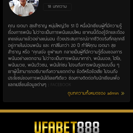
18 บทความ
คุณ เจตนา สุขสำราญ หนุ่มใหญ่วัย 51 ปี หนึ่งนักเขียนผู้ที่มีความรู้
เรื่องการพนัน ไม่ว่าจะเป็นการพนันแบบไหน เขาคนนี้ต้องรู้จักและต้อง
เคยเล่นมาแล้วอย่างแน่นอน ด้วยประสบการณ์จากชีวิตจริงที่คลุกคลี
อยู่ภายในบ่อนพนัน และ คาสิโนกว่า 20 ปี ทำให้คุณ เจตนา สุข
สำราญ หรือ
“คุณเจ๋ง ยูฟ่าเบท
กลายเป็นผู้ที่มีความรู้เรื่องของการ
พนันอย่างแตกฉาน ไม่ว่าจะเป็นการพนันบาคาร่า, พนันบอล, ไฮโล,
พนันมวย, พนันวัวชน, พนันไก่ชน ไปจนถึงการพนันรูปแบบอื่น ๆ
เขาผู้นี้สามารถอธิบายถึงความแตกต่าง ข้อดีหรือข้อเสีย ไปจนถึง
ประโยชน์ของการพนันได้เลยทีเดียว ช่องทางติดต่อกับนักเขียนเพื่อ
แลกเปลี่ยนข้อมูลต่างๆ :
FACEBOOK
ดูบทความทั้งหมดของ admin