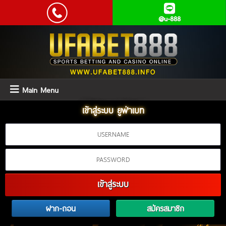
@u-888
Main Menu
เข้าสู่ระบบ ยูฟ่าเบท
เข้าสู่ระบบ
ฝาก-ถอน
สมัครสมาชิก