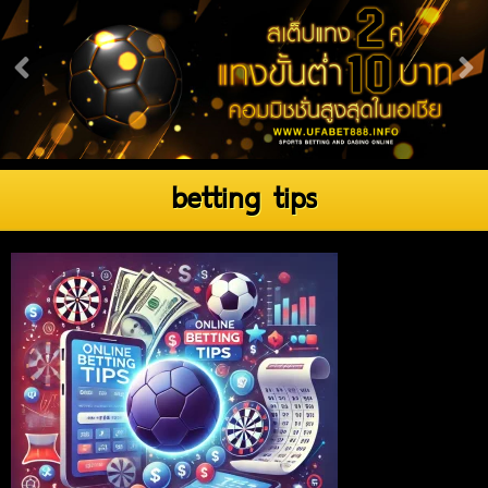
betting tips