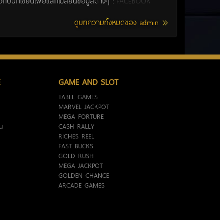
กับนักเขียนเพื่อแลกเปลี่ยนข้อมูลต่างๆ :
FACEBOOK
ดูบทความทั้งหมดของ admin
GAME AND SLOT
TABLE GAMES
MARVEL JACKPOT
MEGA FORTURE
้น
CASH RALLY
RICHES REEL
FAST BUCKS
GOLD RUSH
MEGA JACKPOT
GOLDEN CHANCE
ARCADE GAMES