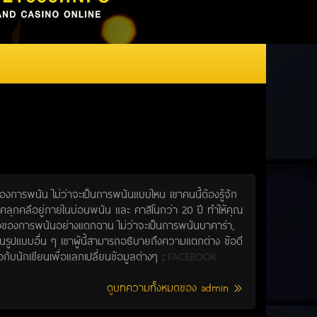
รื่องการพนัน ไม่ว่าจะเป็นการพนันแบบไหน เขาคนนี้ต้องรู้จัก
คลุกคลีอยู่ภายในบ่อนพนัน และ คาสิโนกว่า 20 ปี ทำให้คุณ
รื่องของการพนันอย่างแตกฉาน ไม่ว่าจะเป็นการพนันบาคาร่า,
ูปแบบอื่น ๆ เขาผู้นี้สามารถอธิบายถึงความแตกต่าง ข้อดี
กับนักเขียนเพื่อแลกเปลี่ยนข้อมูลต่างๆ :
FACEBOOK
ดูบทความทั้งหมดของ admin