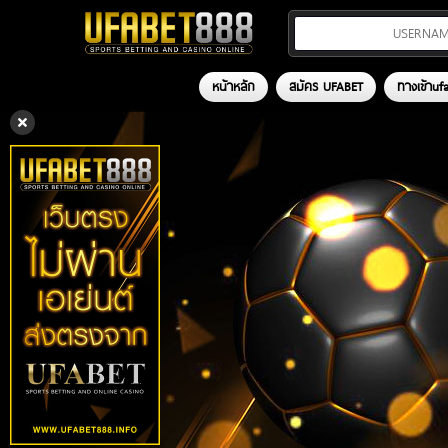
หน้าหลัก
สมัคร UFABET
ทางเข้าuf