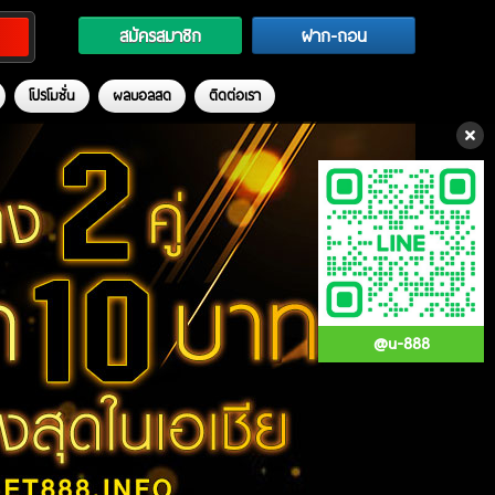
สมัครสมาชิก
ฝาก-ถอน
โปรโมชั่น
ผลบอลสด
ติดต่อเรา
@u-888