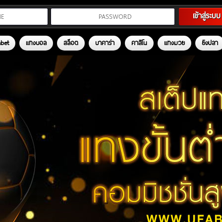
เข้าสู่ระบบ
abet
แทงบอล
สล็อต
บาคาร่า
คาสิโน
แทงมวย
ยิงปลา