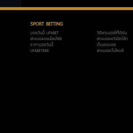
SPORT BETTING
บอลวันนี้ UFABET
วิธีแทงบอลให้ได้เงิน
แทงบอลออนไลน์168
แทงบอลพรีเมียร์ลีก
ราคาบอลวันนี้
เว็บแทงบอล
UFABET888
แทงบอลเว็บไหนดี