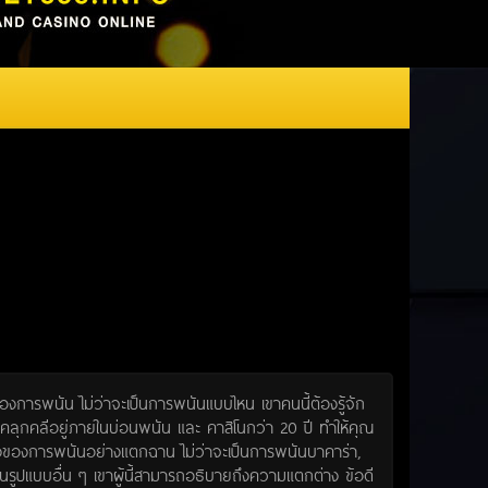
รื่องการพนัน ไม่ว่าจะเป็นการพนันแบบไหน เขาคนนี้ต้องรู้จัก
คลุกคลีอยู่ภายในบ่อนพนัน และ คาสิโนกว่า 20 ปี ทำให้คุณ
รื่องของการพนันอย่างแตกฉาน ไม่ว่าจะเป็นการพนันบาคาร่า,
ูปแบบอื่น ๆ เขาผู้นี้สามารถอธิบายถึงความแตกต่าง ข้อดี