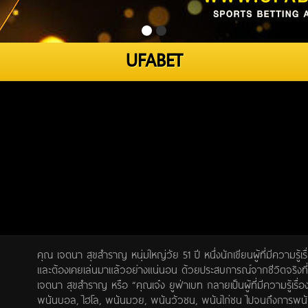
UFABET
คุณ เจตนา สุขสำราญ หนุ่มใหญ่วัย 51 ปี หนึ่งนักเขียนผู้ที่มีความรู้เ
และต้องเคยเล่นมาแล้วอย่างแน่นอน ด้วยประสบการณ์จากชีวิตจริงที่
เจตนา สุขสำราญ หรือ
“คุณเจ๋ง ยูฟ่าเบท
กลายเป็นผู้ที่มีความรู้เ
พนันบอล, ไฮโล, พนันมวย, พนันวัวชน, พนันไก่ชน ไปจนถึงการพนันร