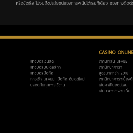
หรือข้อเสีย ไปจนถึงประโยชน์ของการพนันได้เลยทีเดียว ช่องทางติดต่อ
CASINO ONLINE
แทงบอลเงินสด
เทคนิคเล่น UFABET
แทงบอลบุนเดสลีกา
เทคนิคบาคาร่า
แทงบอลมือถือ
สูตรบาคาร่า 2018
ทางเข้า UFABET มือถือ อัปเดตใหม่
เทคนิคบาคาร่าเบื้องต
ปลอดภัยทุกการใช้งาน
เล่นคาสิโนออนไลน์
เล่นบาคาร่าผ่านเว็บ