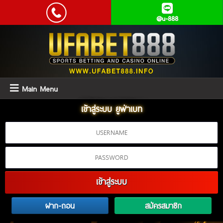
@u-888
Main Menu
เข้าสู่ระบบ ยูฟ่าเบท
เข้าสู่ระบบ
ฝาก-ถอน
สมัครสมาชิก