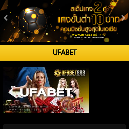
UFABET