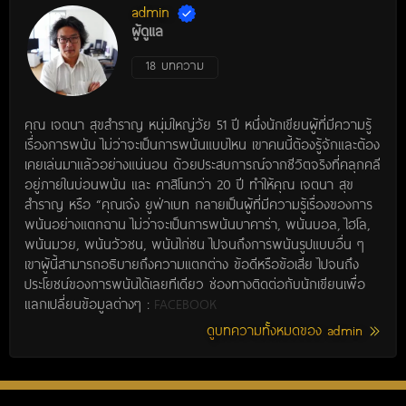
admin
ผู้ดูแล
18 บทความ
คุณ เจตนา สุขสำราญ หนุ่มใหญ่วัย 51 ปี หนึ่งนักเขียนผู้ที่มีความรู้
เรื่องการพนัน ไม่ว่าจะเป็นการพนันแบบไหน เขาคนนี้ต้องรู้จักและต้อง
เคยเล่นมาแล้วอย่างแน่นอน ด้วยประสบการณ์จากชีวิตจริงที่คลุกคลี
อยู่ภายในบ่อนพนัน และ คาสิโนกว่า 20 ปี ทำให้คุณ เจตนา สุข
สำราญ หรือ
“คุณเจ๋ง ยูฟ่าเบท
กลายเป็นผู้ที่มีความรู้เรื่องของการ
พนันอย่างแตกฉาน ไม่ว่าจะเป็นการพนันบาคาร่า, พนันบอล, ไฮโล,
พนันมวย, พนันวัวชน, พนันไก่ชน ไปจนถึงการพนันรูปแบบอื่น ๆ
เขาผู้นี้สามารถอธิบายถึงความแตกต่าง ข้อดีหรือข้อเสีย ไปจนถึง
ประโยชน์ของการพนันได้เลยทีเดียว ช่องทางติดต่อกับนักเขียนเพื่อ
แลกเปลี่ยนข้อมูลต่างๆ :
FACEBOOK
ดูบทความทั้งหมดของ admin