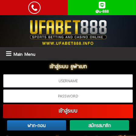
@u-888
Main Menu
เข้าสู่ระบบ ยูฟ่าเบท
เข้าสู่ระบบ
ฝาก-ถอน
สมัครสมาชิก